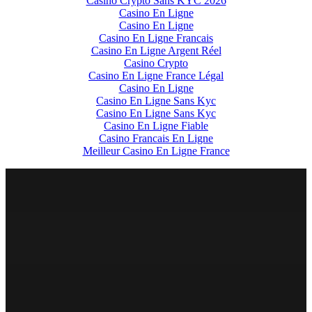
Casino Crypto Sans KYC 2026
Casino En Ligne
Casino En Ligne
Casino En Ligne Francais
Casino En Ligne Argent Réel
Casino Crypto
Casino En Ligne France Légal
Casino En Ligne
Casino En Ligne Sans Kyc
Casino En Ligne Sans Kyc
Casino En Ligne Fiable
Casino Francais En Ligne
Meilleur Casino En Ligne France