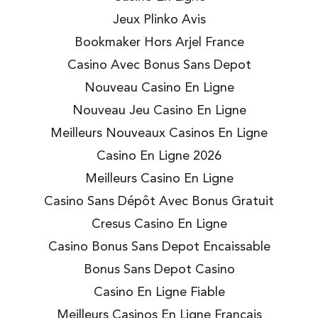
Jeux Plinko Avis
Bookmaker Hors Arjel France
Casino Avec Bonus Sans Depot
Nouveau Casino En Ligne
Nouveau Jeu Casino En Ligne
Meilleurs Nouveaux Casinos En Ligne
Casino En Ligne 2026
Meilleurs Casino En Ligne
Casino Sans Dépôt Avec Bonus Gratuit
Cresus Casino En Ligne
Casino Bonus Sans Depot Encaissable
Bonus Sans Depot Casino
Casino En Ligne Fiable
Meilleurs Casinos En Ligne Français