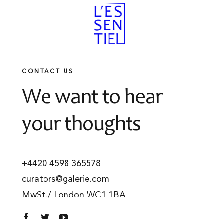
Passer
au
contenu
CONTACT US
We want to hear
your thoughts
+4420
4598 365578
curators@galerie.com
MwSt./ London WC1 1BA