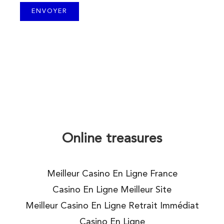
ENVOYER
Online treasures
Meilleur Casino En Ligne France
Casino En Ligne Meilleur Site
Meilleur Casino En Ligne Retrait Immédiat
Casino En Ligne