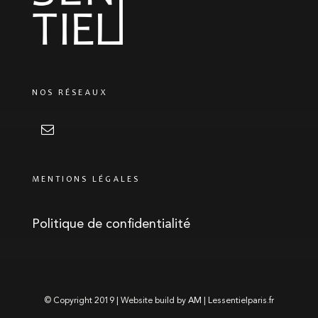
NOS RÉSEAUX
MENTIONS LÉGALES
Politique de confidentialité
© Copyright 2019 | Website build by
AM
| Lessentielparis.fr